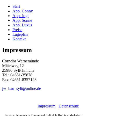
Start
App. Conny
App. Jogi
App. Sonne
App. Luxus
Preise
Lageplan
Kontakt
Impressum
Cornelia Warnemünde
Mittelweg 12
25980 Sylt/Tinnum
Tel.: 04651-35878
Fax: 04651-8357123
Impressum
Datenschutz
Ferienwohnungen in Tinnum auf Sylt. Alle Rechte vorbehalten.